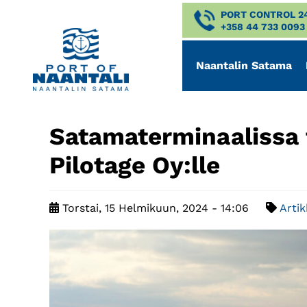
PORT CONTROL 2
+358 44 733 0093
Naantalin Satama
Satamaterminaalissa t
Pilotage Oy:lle
Torstai, 15 Helmikuun, 2024 - 14:06
Artik