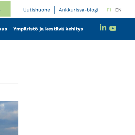
A
FI
EN
Uutishuone
Ankkurissa-blogi
uus
Ympäristö ja kestävä kehitys