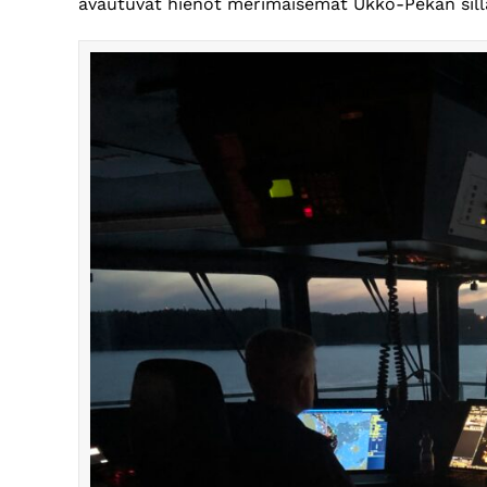
avautuvat hienot merimaisemat Ukko-Pekan sill