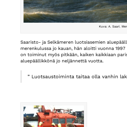
Kuva: A. Saari. Me
Saaristo- ja Selkämeren luotsiasemien aluepäälli
merenkulussa jo kauan, hän aloitti vuonna 1997 
on toiminut myös pitkään, kaiken kaikkiaan par
aluepäällikkönä jo neljännettä vuotta.
” Luotsaustoiminta taitaa olla vanhin lak