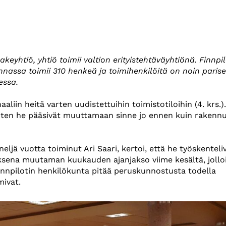
eyhtiö, yhtiö toimii valtion erityistehtäväyhtiönä. Finnpil
nnassa toimii 310 henkeä ja toimihenkilöitä on noin paris
essa.
liin heitä varten uudistettuihin toimistotiloihin (4. krs.)
joten he pääsivät muuttamaan sinne jo ennen kuin rakenn
ljä vuotta toiminut Ari Saari, kertoi, että he työskenteli
ksena muutaman kuukauden ajanjakso viime kesältä, jollo
innpilotin henkilökunta pitää peruskunnostusta todella
mivat.