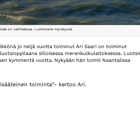
risää on vaihtelevaa. Luotsivene myrskyssä.
kkönä jo neljä vuotta toiminut Ari Saari on toiminut
luotsioppilaana silloisessa merenkulkulaitoksessa. Luots
isen kymmentä vuotta. Nykyään hän toimii Naantalissa
isääteinen toiminta”- kertoo Ari.