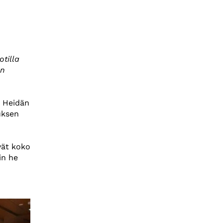
otilla
en
. Heidän
uksen
vät koko
in he