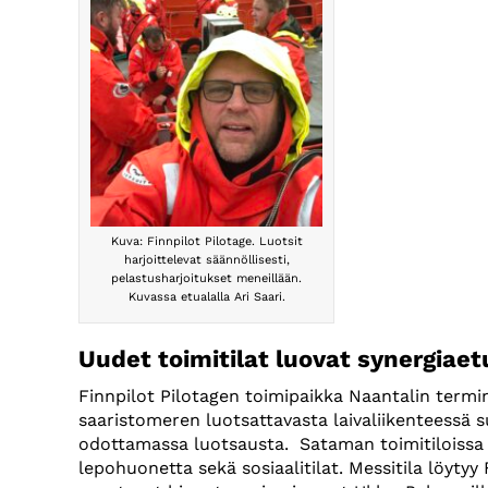
Kuva: Finnpilot Pilotage. Luotsit
harjoittelevat säännöllisesti,
pelastusharjoitukset meneillään.
Kuvassa etualalla Ari Saari.
Uudet toimitilat luovat synergiaet
Finnpilot Pilotagen toimipaikka Naantalin terminaa
saaristomeren luotsattavasta laivaliikenteessä s
odottamassa luotsausta. Sataman toimitiloissa s
lepohuonetta sekä sosiaalitilat. Messitila löytyy