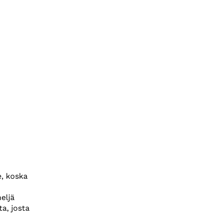
e, koska
eljä
ta, josta