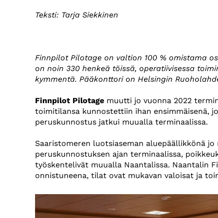
Teksti: Tarja Siekkinen
Finnpilot Pilotage on valtion 100 % omistama osak
on noin 330 henkeä töissä, operatiivisessa toimi
kymmentä. Pääkonttori on Helsingin Ruoholahd
Finnpilot Pilotage
muutti jo vuonna 2022 terminaa
toimitilansa kunnostettiin ihan ensimmäisenä, 
peruskunnostus jatkui muualla terminaalissa.
Saaristomeren luotsiaseman aluepäällikkönä jo ne
peruskunnostuksen ajan terminaalissa, poikkeu
työskentelivät muualla Naantalissa. Naantalin F
onnistuneena, tilat ovat mukavan valoisat ja toi