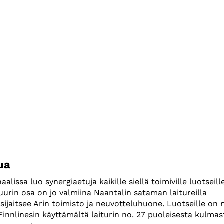
ua
lissa luo synergiaetuja kaikille siellä toimiville luotseill
uurin osa on jo valmiina Naantalin sataman laitureilla
ijaitsee Arin toimisto ja neuvotteluhuone. Luotseille on n
 Finnlinesin käyttämältä laiturin no. 27 puoleisesta kulmas