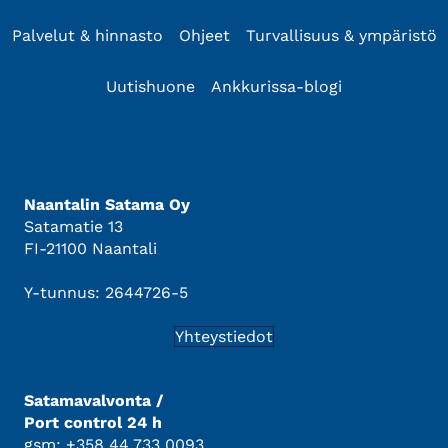
Palvelut & hinnasto
Ohjeet
Turvallisuus & ympäristö
Uutishuone
Ankkurissa-blogi
Naantalin Satama Oy
Satamatie 13
FI-21100 Naantali
Y-tunnus: 2644726-5
Yhteystiedot
Satamavalvonta /
Port control 24 h
gsm: +358 44 733 0093