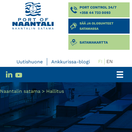
PORT CONTROL 24/7
+358 44 733 0093
SÄÄ JA OLOSUHTEET
SATAMASSA
SATAMAKARTTA
FI
EN
Uutishuone
Ankkurissa-blogi
Naantalin satama
>
Hallitus