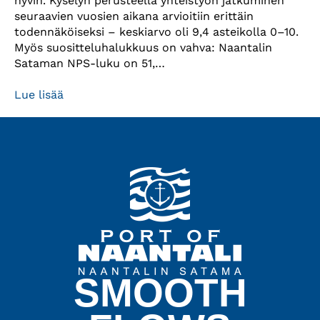
hyvin. Kyselyn perusteella yhteistyön jatkuminen
seuraavien vuosien aikana arvioitiin erittäin
todennäköiseksi – keskiarvo oli 9,4 asteikolla 0–10.
Myös suositteluhalukkuus on vahva: Naantalin
Sataman NPS-luku on 51,…
Lue lisää
SMOOTH