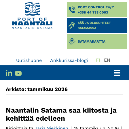
PORT CONTROL 24/7
+358 44 733 0093
SÄÄ JA OLOSUHTEET
SATAMASSA
SATAMAKARTTA
FI
EN
Uutishuone
Ankkurissa-blogi
Arkisto: tammikuu 2026
Naantalin Satama saa kiitosta ja
kehittää edelleen
Kirjoittajalta
Tarja Siekkinen
|
15 tammikuun, 2026
|