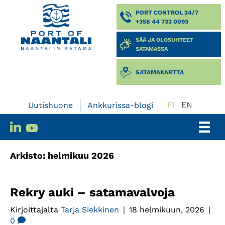
PORT CONTROL 24/7
+358 44 733 0093
SÄÄ JA OLOSUHTEET
SATAMASSA
SATAMAKARTTA
FI
EN
Uutishuone
Ankkurissa-blogi
Arkisto: helmikuu 2026
Rekry auki – satamavalvoja
Kirjoittajalta
Tarja Siekkinen
|
18 helmikuun, 2026
|
0