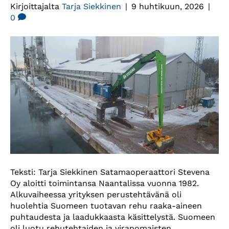
Kirjoittajalta
Tarja Siekkinen
|
9 huhtikuun, 2026
|
0
Teksti: Tarja Siekkinen Satamaoperaattori Stevena
Oy aloitti toimintansa Naantalissa vuonna 1982.
Alkuvaiheessa yrityksen perustehtävänä oli
huolehtia Suomeen tuotavan rehu raaka-aineen
puhtaudesta ja laadukkaasta käsittelystä. Suomeen
oli luotu rehutehtaiden ja viranomaisten