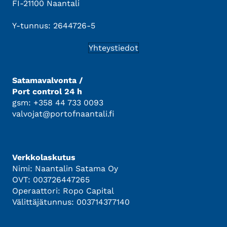
FI-21100 Naantali
Y-tunnus: 2644726-5
Yhteystiedot
Satamavalvonta /
Port control 24 h
gsm: +358 44 733 0093
valvojat@portofnaantali.fi
Verkkolaskutus
Nimi: Naantalin Satama Oy
OVT: 003726447265
Operaattori: Ropo Capital
Välittäjätunnus: 003714377140