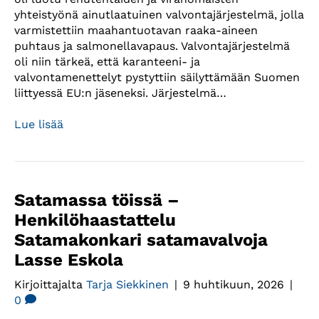
yhteistyönä ainutlaatuinen valvontajärjestelmä, jolla
varmistettiin maahantuotavan raaka-aineen
puhtaus ja salmonellavapaus. Valvontajärjestelmä
oli niin tärkeä, että karanteeni- ja
valvontamenettelyt pystyttiin säilyttämään Suomen
liittyessä EU:n jäseneksi. Järjestelmä…
Lue lisää
Satamassa töissä –
Henkilöhaastattelu
Satamakonkari satamavalvoja
Lasse Eskola
Kirjoittajalta
Tarja Siekkinen
|
9 huhtikuun, 2026
|
0