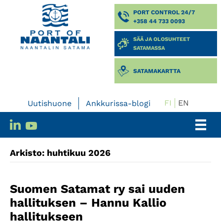
PORT CONTROL 24/7
+358 44 733 0093
SÄÄ JA OLOSUHTEET
SATAMASSA
SATAMAKARTTA
FI
EN
Uutishuone
Ankkurissa-blogi
Arkisto: huhtikuu 2026
Suomen Satamat ry sai uuden
hallituksen – Hannu Kallio
hallitukseen