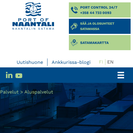
PORT CONTROL 24/7
+358 44 733 0093
SÄÄ JA OLOSUHTEET
SATAMASSA
SATAMAKARTTA
FI
EN
Uutishuone
Ankkurissa-blogi
Palvelut
>
Aluspalvelut