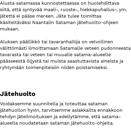
Alusta satamassa kunnostettaessa on huolehdittava
siitä, että syntyvää maali-, ruoste-, hiekkapuhallus-, ym.
jätettä ei pääse mereen. Jäte tulee toimittaa
käsiteltäväksi Naantalin Sataman jätehuolto-ohjeen
mukaan.
Aluksen päällikkö tai tavaranhaltija on velvollinen
välittömästi ilmoittamaan Satamalle veteen pudonneesta
tavarasta tai veteen tai muualle satama-alueelle
päässeestä öljystä tai muista saastuttavista aineista ja
ryhtymään toimenpiteisiin niiden poistamiseksi.
Jätehuolto
Voidaksemme suunnitella ja toteuttaa sataman
jätehuollon hyvin, tarvitsemme asiakkailta ennakkoon
tehdyn jäteilmoituksen ja edellytämme, että satama-
alueella noudatetaan sataman jätehuolto-ohjeita.