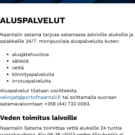
ALUSPALVELUT
Naantalin satama tarjoaa satamassa asioiville aluksille ja
asiakkaille 24/7 monipuolisia aluspalveluita kuten:
alusjätehuoltoa
sähköä
vettä
kiinnityspalveluita
irrotuspalveluita
Aluspalvelut tilataan osoitteesta
valvojat@portofnaantali.fi
tai soittamalla suoraan
satamavalvontaan +358 (44) 733 0093.
Veden toimitus laivoille
Naantalin Satama toimittaa vettä aluksille 24 tuntia
vuorokaudessa. Klo 06-18 välillä veden tilauksesta ei