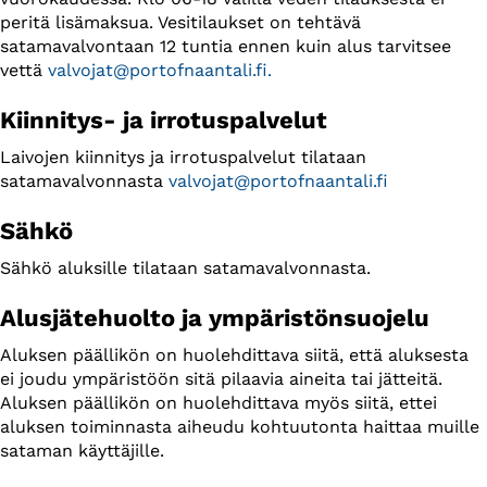
peritä lisämaksua. Vesitilaukset on tehtävä
satamavalvontaan 12 tuntia ennen kuin alus tarvitsee
vettä
valvojat@portofnaantali.fi.
Kiinnitys- ja irrotuspalvelut
Laivojen kiinnitys ja irrotuspalvelut tilataan
satamavalvonnasta
valvojat@portofnaantali.fi
Sähkö
Sähkö aluksille tilataan satamavalvonnasta.
Alusjätehuolto ja ympäristönsuojelu
Aluksen päällikön on huolehdittava siitä, että aluksesta
ei joudu ympäristöön sitä pilaavia aineita tai jätteitä.
Aluksen päällikön on huolehdittava myös siitä, ettei
aluksen toiminnasta aiheudu kohtuutonta haittaa muille
sataman käyttäjille.