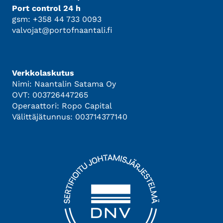
Port control 24 h
gsm: +358 44 733 0093
valvojat@portofnaantali.fi
Verkkolaskutus
Nimi: Naantalin Satama Oy
OVT: 003726447265
Operaattori: Ropo Capital
Välittäjätunnus: 003714377140