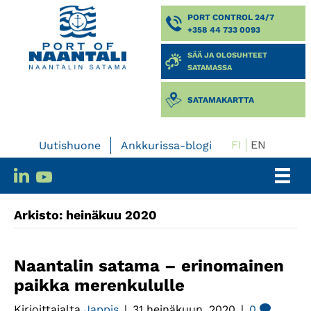
PORT CONTROL 24/7
+358 44 733 0093
SÄÄ JA OLOSUHTEET
SATAMASSA
SATAMAKARTTA
FI
EN
Uutishuone
Ankkurissa-blogi
Arkisto: heinäkuu 2020
Naantalin satama – erinomainen
paikka merenkululle
Kirjoittajalta
Jappis
|
31 heinäkuun, 2020
|
0