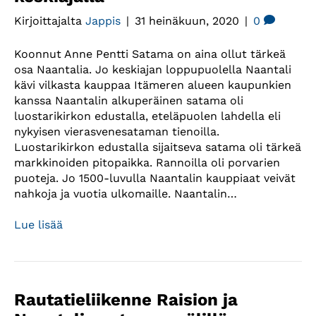
Kirjoittajalta
Jappis
|
31 heinäkuun, 2020
|
0
Koonnut Anne Pentti Satama on aina ollut tärkeä
osa Naantalia. Jo keskiajan loppupuolella Naantali
kävi vilkasta kauppaa Itämeren alueen kaupunkien
kanssa Naantalin alkuperäinen satama oli
luostarikirkon edustalla, eteläpuolen lahdella eli
nykyisen vierasvenesataman tienoilla.
Luostarikirkon edustalla sijaitseva satama oli tärkeä
markkinoiden pitopaikka. Rannoilla oli porvarien
puoteja. Jo 1500-luvulla Naantalin kauppiaat veivät
nahkoja ja vuotia ulkomaille. Naantalin…
Lue lisää
Rautatieliikenne Raision ja