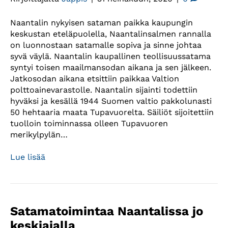
Naantalin nykyisen sataman paikka kaupungin
keskustan eteläpuolella, Naantalinsalmen rannalla
on luonnostaan satamalle sopiva ja sinne johtaa
syvä väylä. Naantalin kaupallinen teollisuussatama
syntyi toisen maailmansodan aikana ja sen jälkeen.
Jatkosodan aikana etsittiin paikkaa Valtion
polttoainevarastolle. Naantalin sijainti todettiin
hyväksi ja kesällä 1944 Suomen valtio pakkolunasti
50 hehtaaria maata Tupavuorelta. Säiliöt sijoitettiin
tuolloin toiminnassa olleen Tupavuoren
merikylpylän…
Lue lisää
Satamatoimintaa Naantalissa jo
keskiajalla