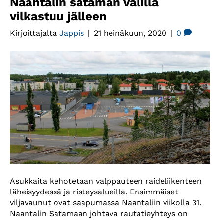
Naantalin sataman välillä
vilkastuu jälleen
Kirjoittajalta
Jappis
|
21 heinäkuun, 2020
|
0
Asukkaita kehotetaan valppauteen raideliikenteen
läheisyydessä ja risteysalueilla. Ensimmäiset
viljavaunut ovat saapumassa Naantaliin viikolla 31.
Naantalin Satamaan johtava rautatieyhteys on