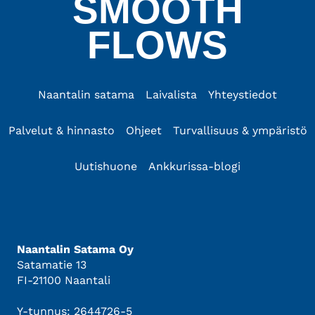
SMOOTH
FLOWS
Naantalin satama
Laivalista
Yhteystiedot
Palvelut & hinnasto
Ohjeet
Turvallisuus & ympäristö
Uutishuone
Ankkurissa-blogi
Naantalin Satama Oy
Satamatie 13
FI-21100 Naantali
Y-tunnus: 2644726-5