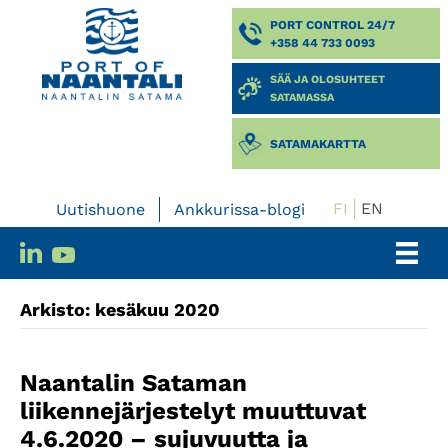
PORT CONTROL 24/7
+358 44 733 0093
SÄÄ JA OLOSUHTEET
SATAMASSA
SATAMAKARTTA
FI
EN
Uutishuone
Ankkurissa-blogi
Arkisto: kesäkuu 2020
Naantalin Sataman
liikennejärjestelyt muuttuvat
4.6.2020 – sujuvuutta ja