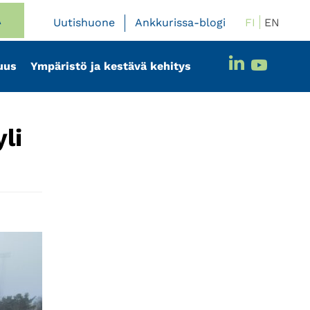
A
FI
EN
Uutishuone
Ankkurissa-blogi
uus
Ympäristö ja kestävä kehitys
li