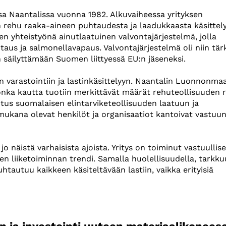
sa Naantalissa vuonna 1982. Alkuvaiheessa yrityksen
rehu raaka-aineen puhtaudesta ja laadukkaasta käsittely
n yhteistyönä ainutlaatuinen valvontajärjestelmä, jolla
us ja salmonellavapaus. Valvontajärjestelmä oli niin tär
n säilyttämään Suomen liittyessä EU:n jäseneksi.
 varastointiin ja lastinkäsittelyyn. Naantalin Luonnonmaa
jonka kautta tuotiin merkittävät määrät rehuteollisuuden 
ikutus suomalaisen elintarviketeollisuuden laatuun ja
ä mukana olevat henkilöt ja organisaatiot kantoivat vastuu
 näistä varhaisista ajoista. Yritys on toiminut vastuullise
en liiketoiminnan trendi. Samalla huolellisuudella, tarkku
htautuu kaikkeen käsiteltävään lastiin, vaikka erityisiä