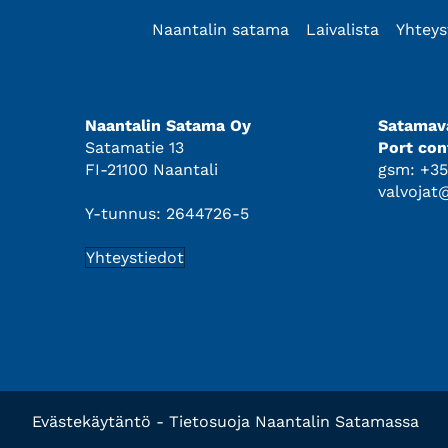
Naantalin satama
Laivalista
Yhteys
Naantalin Satama Oy
Satamava
Satamatie 13
Port con
FI-21100 Naantali
gsm: +35
valvojat
Y-tunnus: 2644726-5
Yhteystiedot
Evästekäytäntö
-
Tietosuoja Naantalin Satamassa