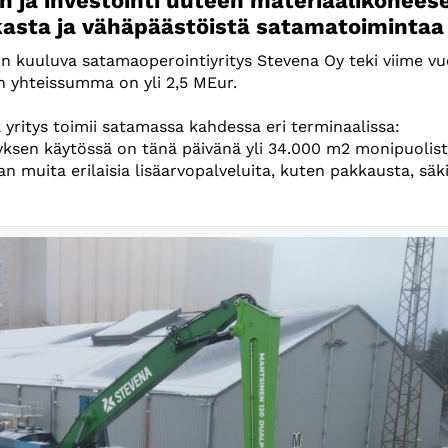
n ja investointi uuteen materiaalikonees
hokasta ja vähäpäästöistä satamatoimintaa
in kuuluva satamaoperointiyritys Stevena Oy teki viime v
en yhteissumma on yli 2,5 MEur.
yritys toimii satamassa kahdessa eri terminaalissa:
ksen käytössä on tänä päivänä yli 34.000 m2 monipuolis
aan muita erilaisia lisäarvopalveluita, kuten pakkausta, säk