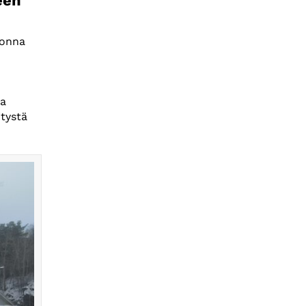
een
uonna
ta
itystä