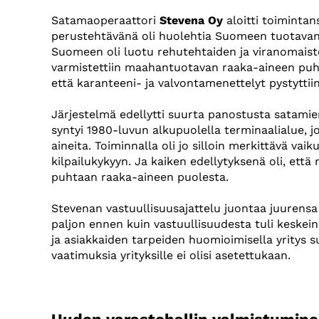
Satamaoperaattori
Stevena Oy
aloitti toimintan
perustehtävänä oli huolehtia Suomeen tuotavan 
Suomeen oli luotu rehutehtaiden ja viranomaiste
varmistettiin maahantuotavan raaka-aineen puhta
että karanteeni- ja valvontamenettelyt pystyttii
Järjestelmä edellytti suurta panostusta satamien
syntyi 1980-luvun alkupuolella terminaalialue, 
aineita. Toiminnalla oli jo silloin merkittävä va
kilpailukykyyn. Ja kaiken edellytyksenä oli, ett
puhtaan raaka-aineen puolesta.
Stevenan vastuullisuusajattelu juontaa juurensa jo
paljon ennen kuin vastuullisuudesta tuli keskein
ja asiakkaiden tarpeiden huomioimisella yritys su
vaatimuksia yrityksille ei olisi asetettukaan.