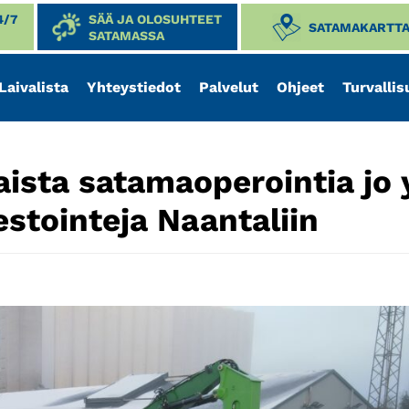
4/7
SÄÄ JA OLOSUHTEET
SATAMAKARTT
SATAMASSA
Laivalista
Yhteystiedot
Palvelut
Ohjeet
Turvallis
aista satamaoperointia jo y
estointeja Naantaliin