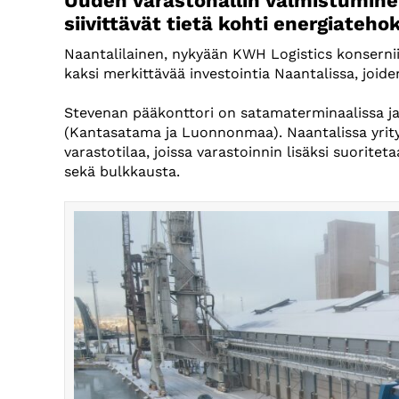
Uuden varastohallin valmistumine
siivittävät tietä kohti energiate
Naantalilainen, nykyään KWH Logistics konserni
kaksi merkittävää investointia Naantalissa, joid
Stevenan pääkonttori on satamaterminaalissa ja 
(Kantasatama ja Luonnonmaa). Naantalissa yrity
varastotilaa, joissa varastoinnin lisäksi suoritet
sekä bulkkausta.