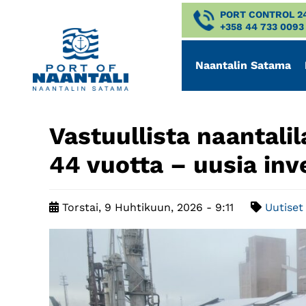
PORT CONTROL 2
+358 44 733 0093
Naantalin Satama
Vastuullista naantalil
44 vuotta – uusia inv
Torstai, 9 Huhtikuun, 2026 - 9:11
Uutiset