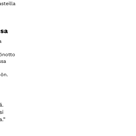
steilla
ssa
a
öönotto
ssa
öön.
ä.
si
a.”