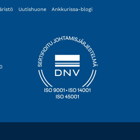
äristö
Uutishuone
Ankkurissa-blogi
0