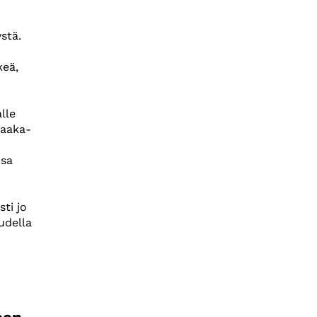
stä.
keä,
lle
raaka-
nsa
sti jo
udella