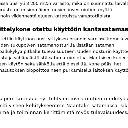
 uusi yli 3 200 m2:n varasto, mikä on suunnattu laivala
n varasto on ensimmäinen uusien investointien myötä
oin viidennestä alueen katetuista varastotiloista.
ittelykone otettu käyttöön kantasatama
ttiin käyttöön uusi, yrityksen brändin väreissä komeilev
uden sukupolven satamanosturilla lisätään sataman
pailukykyä pitkälle tulevaisuuteen. Uuden nosturin käytt
kasta ja vähäpäästöistä satamatoimintaa. Mantsisen konee
 käytön sekä sähköllä että dieselillä. Kone pääsi heti
imalaitoksen biopolttoaineen purkamisella laitoksen käytt
ipere korostaa nyt tehtyjen investointien merkityst
sitiiviseen kehitykseemme Naantalin satamassa, sik
mme ja toiminnan kehittämistä myös tulevaisuudess