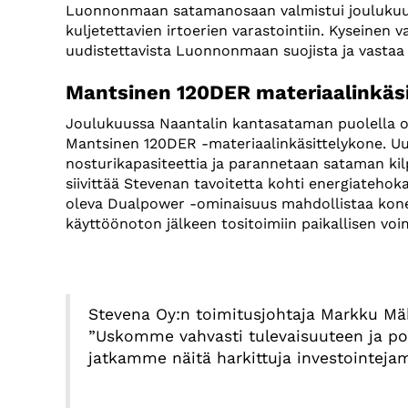
Luonnonmaan satamanosaan valmistui joulukuussa
kuljetettavien irtoerien varastointiin. Kyseine
uudistettavista Luonnonmaan suojista ja vastaa n
Mantsinen 120DER materiaalinkäs
Joulukuussa Naantalin kantasataman puolella ote
Mantsinen 120DER -materiaalinkäsittelykone. U
nosturikapasiteettia ja parannetaan sataman kil
siivittää Stevenan tavoitetta kohti energiateho
oleva Dualpower -ominaisuus mahdollistaa koneen
käyttöönoton jälkeen tositoimiin paikallisen vo
Stevena Oy:n toimitusjohtaja Markku Mäk
”Uskomme vahvasti tulevaisuuteen ja po
jatkamme näitä harkittuja investointeja