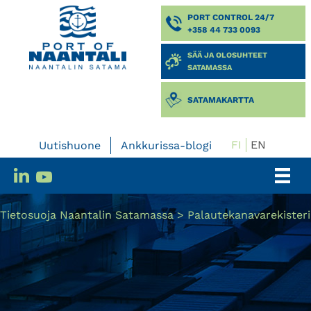
PORT CONTROL 24/7
+358 44 733 0093
SÄÄ JA OLOSUHTEET
SATAMASSA
SATAMAKARTTA
FI
EN
Uutishuone
Ankkurissa-blogi
Tietosuoja Naantalin Satamassa
>
Palautekanavarekisteri