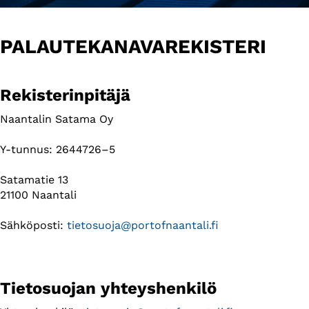
PALAUTEKANAVAREKISTERI
Rekisterinpitäjä
Naantalin Satama Oy
Y-tunnus: 2644726–5
Satamatie 13
21100 Naantali
Sähköposti:
tietosuoja@portofnaantali.fi
Tietosuojan yhteyshenkilö