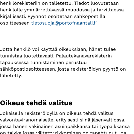
henkilörekisteriin on talletettu. Tiedot luovutetaan
henkilölle ymmärrettävässä muodossa ja tarvittaessa
kirjallisesti. Pyynnöt osoitetaan sähköpostilla
osoitteeseen
tietosuoja@portofnaantali.fi
Jotta henkilö voi käyttää oikeuksiaan, hänet tulee
tunnistaa luotettavasti. Palautekanavarekisterin
tapauksessa tunnistaminen perustuu
sähköpostiosoitteeseen, josta rekisteröidyn pyyntö on
lähetetty.
Oikeus tehdä valitus
Jokaisella rekisteröidyllä on oikeus tehdä valitus
valvontaviranomaiselle, erityisesti siinä jäsenvaltiossa,
jossa hänen vakinainen asuinpaikkansa tai työpaikkansa
on taikka jossa väitetty rikkominen on tapahtunut, jos