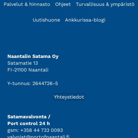
Palvelut & hinnasto
Ohjeet
Turvallisuus & ympäristö
Uutishuone
Ankkurissa-blogi
Naantalin Satama Oy
Satamatie 13
FI-21100 Naantali
Y-tunnus: 2644726-5
Yhteystiedot
Satamavalvonta /
Port control 24 h
gsm: +358 44 733 0093
valvojat@portofnaantali.fi