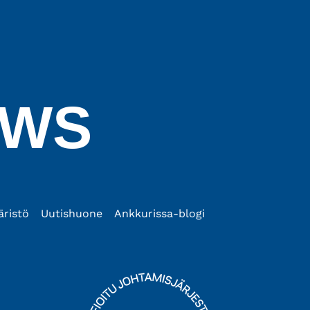
OWS
äristö
Uutishuone
Ankkurissa-blogi