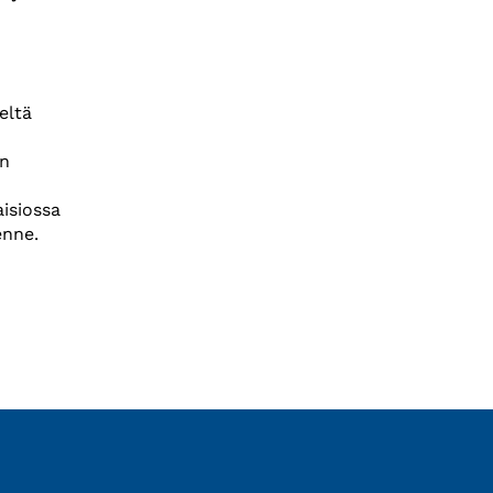
eltä
en
aisiossa
enne.