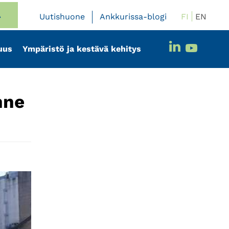
A
FI
EN
Uutishuone
Ankkurissa-blogi
uus
Ympäristö ja kestävä kehitys
nne