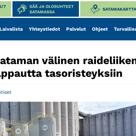
4/7
SÄÄ JA OLOSUHTEET
SATAMAKARTT
SATAMASSA
Laivalista
Yhteystiedot
Palvelut
Ohjeet
Turvallis
Sataman välinen raideliike
lppautta tasoristeyksiin
tiset