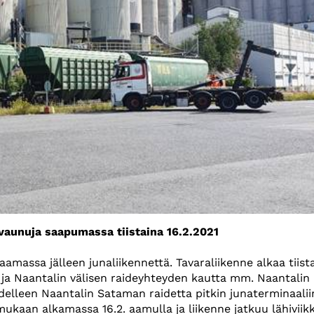
avaunuja saapumassa tiistaina 16.2.2021
massa jälleen junaliikennettä. Tavaraliikenne alkaa tiista
n ja Naantalin välisen raideyhteyden kautta mm. Naantalin
delleen Naantalin Sataman raidetta pitkin junaterminaalii
ukaan alkamassa 16.2. aamulla ja liikenne jatkuu lähiviik