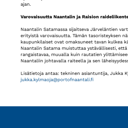
ajan.
Varovaisuutta Naantalin ja Raision raideliikent
Naantalin Satamassa sijaitseva Järveläntien vartio
erityistä varovaisuutta. Tämän tasoristeyksen näk
kaupunkilaiset ovat omaksuneet tavan kulkea kä
Naantalin Satama muistuttaa ystävällisesti, että
rangaistavaa, muualla kuin rautatien ylittämisee
Naantaliin johtavalla raiteella ja sen läheisyyde
Lisätietoja antaa: tekninen asiantuntija, Jukka 
jukka.kylmaoja@portofnaantali.fi