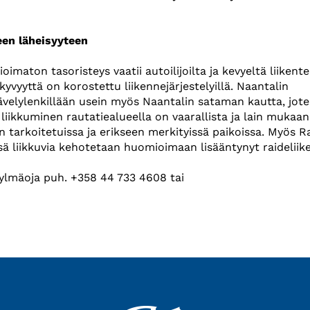
een läheisyyteen
imaton tasoristeys vaatii autoilijoilta ja kevyeltä liikente
yvyyttä on korostettu liikennejärjestelyillä. Naantalin
velylenkillään usein myös Naantalin sataman kautta, jot
 liikkuminen rautatiealueella on vaarallista ja lain mukaan
n tarkoitetuissa ja erikseen merkityissä paikoissa. Myös R
ssä liikkuvia kehotetaan huomioimaan lisääntynyt raideliik
Kylmäoja puh. +358 44 733 4608 tai