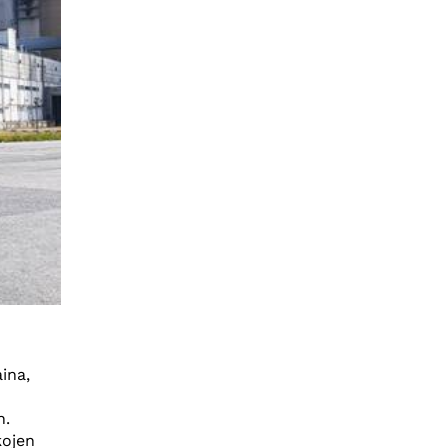
ina,
n.
kojen