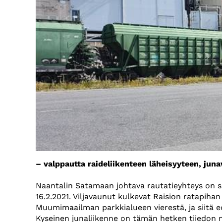
– valppautta raideliikenteen läheisyyteen, jun
Naantalin Satamaan johtava rautatieyhteys on saa
16.2.2021. Viljavaunut kulkevat Raision ratapiha
Muumimaailman parkkialueen vierestä, ja siitä e
Kyseinen junaliikenne on tämän hetken tiiedon m