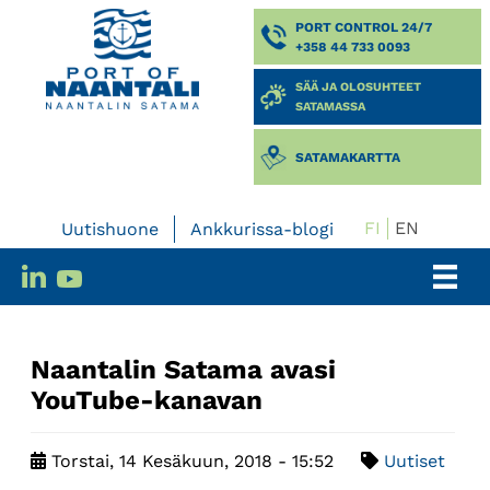
PORT CONTROL 24/7
+358 44 733 0093
SÄÄ JA OLOSUHTEET
SATAMASSA
SATAMAKARTTA
FI
EN
Uutishuone
Ankkurissa-blogi
Naantalin Satama avasi
YouTube-kanavan
Torstai, 14 Kesäkuun, 2018 - 15:52
Uutiset