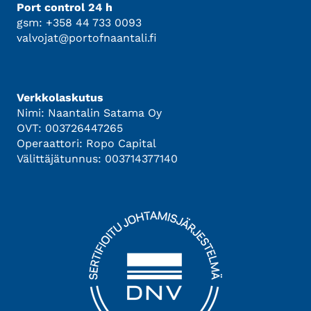
Port control 24 h
gsm: +358 44 733 0093
valvojat@portofnaantali.fi
Verkkolaskutus
Nimi: Naantalin Satama Oy
OVT: 003726447265
Operaattori: Ropo Capital
Välittäjätunnus: 003714377140