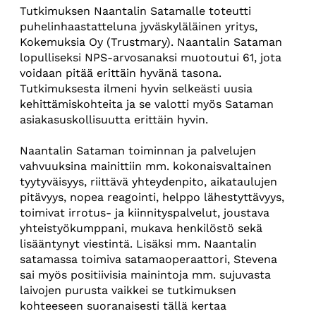
Tutkimuksen Naantalin Satamalle toteutti
puhelinhaastatteluna jyväskyläläinen yritys,
Kokemuksia Oy (Trustmary). Naantalin Sataman
lopulliseksi NPS-arvosanaksi muotoutui 61, jota
voidaan pitää erittäin hyvänä tasona.
Tutkimuksesta ilmeni hyvin selkeästi uusia
kehittämiskohteita ja se valotti myös Sataman
asiakasuskollisuutta erittäin hyvin.
Naantalin Sataman toiminnan ja palvelujen
vahvuuksina mainittiin mm. kokonaisvaltainen
tyytyväisyys, riittävä yhteydenpito, aikataulujen
pitävyys, nopea reagointi, helppo lähestyttävyys,
toimivat irrotus- ja kiinnityspalvelut, joustava
yhteistyökumppani, mukava henkilöstö sekä
lisääntynyt viestintä. Lisäksi mm. Naantalin
satamassa toimiva satamaoperaattori, Stevena
sai myös positiivisia mainintoja mm. sujuvasta
laivojen purusta vaikkei se tutkimuksen
kohteeseen suoranaisesti tällä kertaa