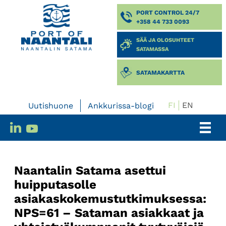
PORT CONTROL 24/7
+358 44 733 0093
SÄÄ JA OLOSUHTEET
SATAMASSA
SATAMAKARTTA
FI
EN
Uutishuone
Ankkurissa-blogi
Naantalin Satama asettui
huipputasolle
asiakaskokemustutkimuksessa:
NPS=61 – Sataman asiakkaat ja