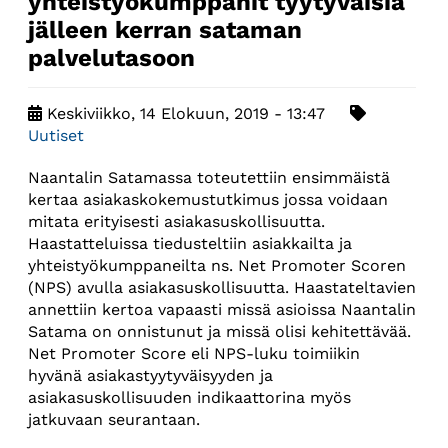
yhteistyökumppanit tyytyväisiä
jälleen kerran sataman
palvelutasoon
Keskiviikko, 14 Elokuun, 2019 - 13:47
Uutiset
Naantalin Satamassa toteutettiin ensimmäistä
kertaa asiakaskokemustutkimus jossa voidaan
mitata erityisesti asiakasuskollisuutta.
Haastatteluissa tiedusteltiin asiakkailta ja
yhteistyökumppaneilta ns. Net Promoter Scoren
(NPS) avulla asiakasuskollisuutta. Haastateltavien
annettiin kertoa vapaasti missä asioissa Naantalin
Satama on onnistunut ja missä olisi kehitettävää.
Net Promoter Score eli NPS-luku toimiikin
hyvänä asiakastyytyväisyyden ja
asiakasuskollisuuden indikaattorina myös
jatkuvaan seurantaan.