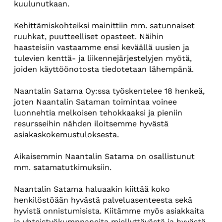
kuulunutkaan.
Kehittämiskohteiksi mainittiin mm. satunnaiset
ruuhkat, puutteelliset opasteet. Näihin
haasteisiin vastaamme ensi keväällä uusien ja
tulevien kenttä- ja liikennejärjestelyjen myötä,
joiden käyttöönotosta tiedotetaan lähempänä.
Naantalin Satama Oy:ssa työskentelee 18 henkeä,
joten Naantalin Sataman toimintaa voinee
luonnehtia melkoisen tehokkaaksi ja pieniin
resursseihin nähden iloitsemme hyvästä
asiakaskokemustuloksesta.
Aikaisemmin Naantalin Satama on osallistunut
mm. satamatutkimuksiin.
Naantalin Satama haluaakin kiittää koko
henkilöstöään hyvästä palveluasenteesta sekä
hyvistä onnistumisista. Kiitämme myös asiakkaita
ja yhteistyökumppaneita miellyttävästä ja hyvästä