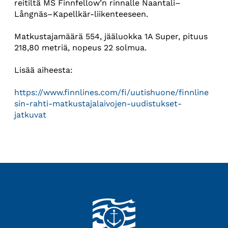
reitiltä MS Finnfellow’n rinnalle Naantali–
Långnäs–Kapellkär-liikenteeseen.
Matkustajamäärä 554, jääluokka 1A Super, pituus
218,80 metriä, nopeus 22 solmua.
Lisää aiheesta:
https://www.finnlines.com/fi/uutishuone/finnline
sin-rahti-matkustajalaivojen-uudistukset-
jatkuvat