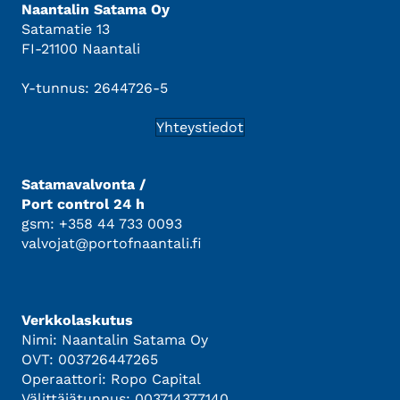
Naantalin Satama Oy
Satamatie 13
FI-21100 Naantali
Y-tunnus: 2644726-5
Yhteystiedot
Satamavalvonta /
Port control 24 h
gsm: +358 44 733 0093
valvojat@portofnaantali.fi
Verkkolaskutus
Nimi: Naantalin Satama Oy
OVT: 003726447265
Operaattori: Ropo Capital
Välittäjätunnus: 003714377140