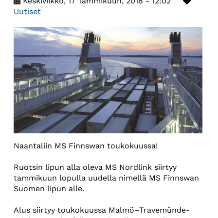
Keskiviikko, 17 Tammikuun, 2018 - 12:02
Uutiset
Naantaliin MS Finnswan toukokuussa!
Ruotsin lipun alla oleva MS Nordlink siirtyy
tammikuun lopulla uudella nimellä MS Finnswan
Suomen lipun alle.
Alus siirtyy toukokuussa Malmö–Travemünde-