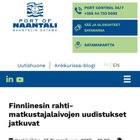
PORT CONTROL 24/7
+358 44 733 0093
SÄÄ JA OLOSUHTEET
SATAMASSA
SATAMAKARTTA
FI
EN
Uutishuone
Ankkurissa-blogi
Finnlinesin rahti-
matkustajalaivojen uudistukset
jatkuvat