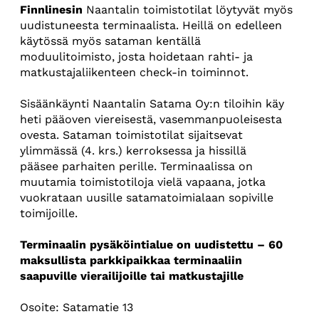
Finnlinesin
Naantalin toimistotilat löytyvät myös
uudistuneesta terminaalista. Heillä on edelleen
käytössä myös sataman kentällä
moduulitoimisto, josta hoidetaan rahti- ja
matkustajaliikenteen check-in toiminnot.
Sisäänkäynti Naantalin Satama Oy:n tiloihin käy
heti pääoven viereisestä, vasemmanpuoleisesta
ovesta. Sataman toimistotilat sijaitsevat
ylimmässä (4. krs.) kerroksessa ja hissillä
pääsee parhaiten perille. Terminaalissa on
muutamia toimistotiloja vielä vapaana, jotka
vuokrataan uusille satamatoimialaan sopiville
toimijoille.
Terminaalin pysäköintialue on uudistettu – 60
maksullista parkkipaikkaa terminaaliin
saapuville vierailijoille tai matkustajille
Osoite: Satamatie 13