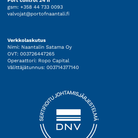
Port control 24 h
gsm: +358 44 733 0093
valvojat@portofnaantali.fi
Verkkolaskutus
Nimi: Naantalin Satama Oy
OVT: 003726447265
Operaattori: Ropo Capital
Välittäjätunnus: 003714377140