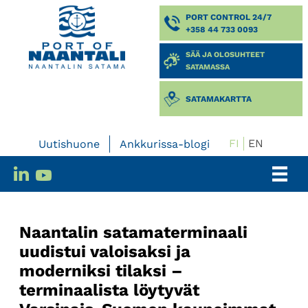
PORT CONTROL 24/7
+358 44 733 0093
SÄÄ JA OLOSUHTEET
SATAMASSA
SATAMAKARTTA
FI
EN
Uutishuone
Ankkurissa-blogi
Naantalin satamaterminaali
uudistui valoisaksi ja
moderniksi tilaksi –
terminaalista löytyvät