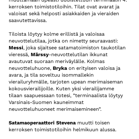
kerroksen toimistotiloihin. Tilat ovat avarat ja
valoisat sekä helposti asiakkaiden ja vieraiden
saavutettavissa.
Tiloista löytyy kolme erillistä ja valoisaa
neuvottelutilaa, jotka on nimetty seuraavasti:
Messi
, joka sijaitsee satamatoimiston taukotilan
vieressä,
Märssy
-neuvottelutilan ikkunat
avautuvat suoraan meriväylälle. Kolmas
neuvotteluhuone,
Bryka
on erityisen valoisa ja
avara, ja tila soveltuu isommallekin
vierailuryhmälle, tarjoten upean merimaiseman
kokousvierailijoille. Kuten yksi vierailijamme
tilaan saapuessaan totesi, ”terminaalista löytyy
Varsinais-Suomen kauneimmat
neuvotteluhuoneet merimaisemineen”.
Satamaoperaattori Stevena
muutti toisen
kerroksen toimistotiloihin helmikuun alussa.