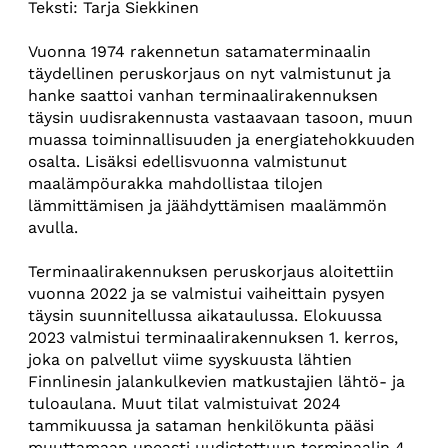
Teksti: Tarja Siekkinen
Vuonna 1974 rakennetun satamaterminaalin
täydellinen peruskorjaus on nyt valmistunut ja
hanke saattoi vanhan terminaalirakennuksen
täysin uudisrakennusta vastaavaan tasoon, muun
muassa toiminnallisuuden ja energiatehokkuuden
osalta. Lisäksi edellisvuonna valmistunut
maalämpöurakka mahdollistaa tilojen
lämmittämisen ja jäähdyttämisen maalämmön
avulla.
Terminaalirakennuksen peruskorjaus aloitettiin
vuonna 2022 ja se valmistui vaiheittain pysyen
täysin suunnitellussa aikataulussa. Elokuussa
2023 valmistui terminaalirakennuksen 1. kerros,
joka on palvellut viime syyskuusta lähtien
Finnlinesin jalankulkevien matkustajien lähtö- ja
tuloaulana. Muut tilat valmistuivat 2024
tammikuussa ja sataman henkilökunta pääsi
muuttamaan upeasti uudistettuun terminaalin 4.