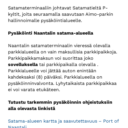
Satamaterminaaliin johtavat Satamatieltä P-
kyltit, joita seuraamalla saavutaan Aimo-parkin
hallinnoimalle pysäköintialueelle.
Pysäköinti Naantalin satama-alueella
Naantalin satamaterminaalin vieressä olevalla
parkkialueella on vain maksullisia parkkipaikkoja.
Parkkipaikkamaksun voi suorittaa joko
sovelluksella
tai parkkipaikalla olevalla .
Parkkialueelle voi jättää auton enintään
kahdeksaksi (8) päiväksi. Parkkialueella on
pysäköinninvalvonta. Lyhytaikaista parkkipaikkaa
ei voi varata etukäteen.
Tutustu tarkemmin pysäköinnin ohjeistuksiin
alla olevasta linkistä
Satama-alueen kartta ja saavutettavuus – Port of
Naantali